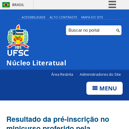
BRASIL
Simplifique!
ACESSIBILIDADE
ALTO CONTRASTE
MAPA DO SITE
Comunica BR
Participe
Acesso à informação
Legislação
Núcleo Literatual
Canais
Área Restrita
Administradores do Site
MENU
Resultado da pré-inscrição no
minicurso proferido pela